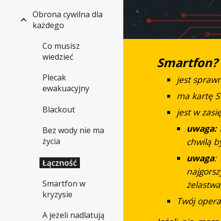
Obrona cywilna dla
każdego
Co musisz
wiedzieć
Smartfon? t
Plecak
j
est
sprawn
ewakuacyjny
ma kartę 
Blackout
jest w zasi
uwaga:
n
Bez wody nie ma
chwilą b
życia
uwaga
:
Łączność
najgors
Smartfon w
żelastwa
kryzysie
Twój operat
A jeżeli nadlatują