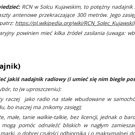
iedzieć:
RCN w Solcu Kujawskim, to potężny nadajnik
szty antenowe przekraczające 300 metrów. Jego zasięg
patrz:
https://pl.wikipedia.org/wiki/RCN_Solec_Kujawski
)
aryjny powinien mieć kilka źródeł zasilania (uwaga: w
ajnik
)
eć jakiś nadajnik radiowy (i umieć się nim biegle po
bór, to (w uproszczeniu):
ty raczej jako radio na stałe wbudowane w samochó
u, bo inaczej ma znikomy zasięg);
e, małe, tanie walkie-talkie, bez licencji, jednak o b
h mogą pomóc odnaleźć bliskich w nagłym zamieszani
marki, o dobrej czułości odbiornika i o maksymalnej do