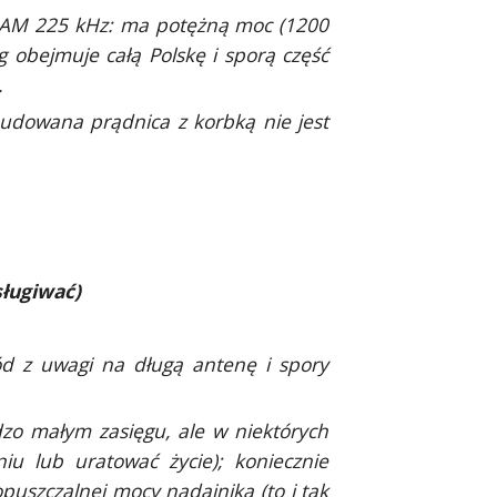
 AM 225 kHz: ma potężną moc (1200
 obejmuje całą Polskę i sporą część
.
budowana prądnica z korbką nie jest
sługiwać)
d z uwagi na długą antenę i spory
ardzo małym zasięgu, ale w niektórych
u lub uratować życie); koniecznie
puszczalnej mocy nadajnika (to i tak