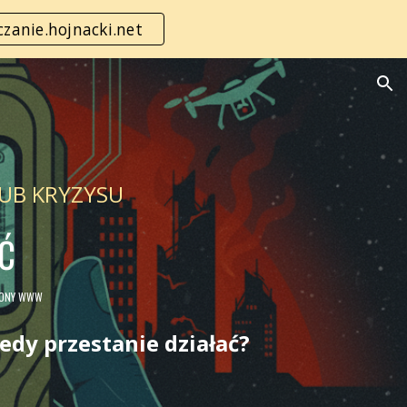
zanie.hojnacki.net
ion
UB KRYZYSU
Ć
RONY WWW
iedy przestanie działać?