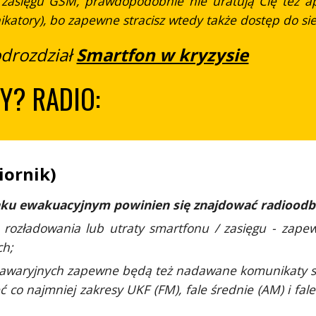
 zasięgu GSM, prawdopodobnie nie uratują Cię też apk
atory), bo zapewne stracisz wtedy także dostęp do sie
odrozdział
Smartfon w kryzysie
Y? RADIO:
iornik)
ku ewakuacyjnym powinien się znajdować radioodb
rozładowania lub utraty smartfonu / zasięgu - zape
ch;
 awaryjnych zapewne będą też nadawane komunikaty sp
 co najmniej zakresy UKF (FM), fale średnie (AM) i fale 