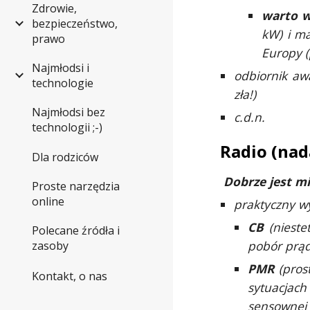
Zdrowie,
warto w
bezpieczeństwo,
kW) i ma
prawo
Europy (
Najmłodsi i
odbiornik aw
technologie
zła!)
Najmłodsi bez
c.d.n.
technologii ;-)
Radio (
nad
Dla rodziców
Dobrze jest mi
Proste narzędzia
online
praktyczny wy
CB
(nieste
Polecane źródła i
pobór prąd
zasoby
PMR
(prost
Kontakt, o nas
sytuacjac
sensownej 