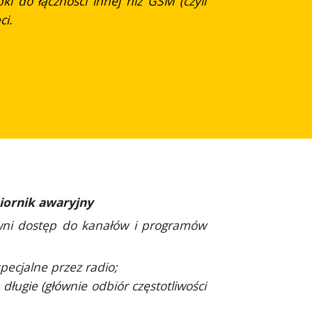
i do łączności innej niż GSM (czyli
ci.
iornik awaryjny
wni
dostęp do kanałów i programów
ecjalne przez radio;
długie (głównie odbiór częstotliwości