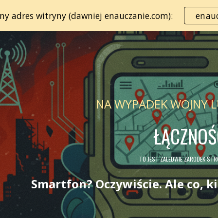
lny adres witryny (dawniej enauczanie.com):
enauc
ip to main content
Skip to navigat
NA WYPADEK WOJNY L
ŁĄCZNOŚ
TO JEST ZALEDWIE ZARODEK ST
Smartfo
n? Oczywiście. Ale co, k