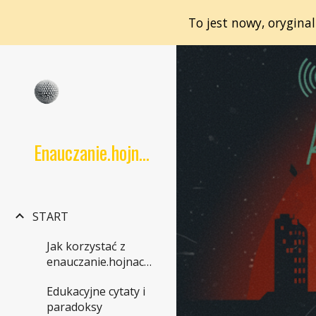
To jest nowy, orygina
Sk
Enauczanie.hojnacki.net
START
Jak korzystać z
enauczanie.hojnacki.net
Edukacyjne cytaty i
paradoksy