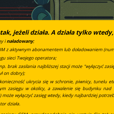
ak, jeżeli działa. A działa tylko wtedy,
y i
naładowany
;
SIM z aktywnym abonamentem lub doładowaniem (numer
ęgu sieci Twojego operatora;
p. brak zasilania najbliższej stacji może "wyłączyć za
ył on dobry);
 konieczność ukrycia się w schronie, piwnicy, tunelu 
zym zasięgu w okolicy, a zawalenie się budynku nad
) może wyłączyć zasięg wtedy, kiedy najbardziej potrz
or działa.