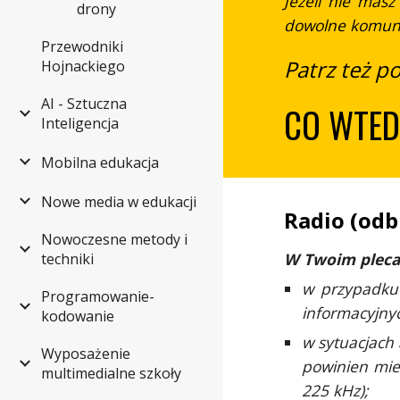
Jeżeli nie masz
drony
dowolne komunik
Przewodniki
Patrz też p
Hojnackiego
AI - Sztuczna
CO WTED
Inteligencja
Mobilna edukacja
Nowe media w edukacji
Radio (odb
Nowoczesne metody i
W Twoim pleca
techniki
w przypadku 
Programowanie-
informacyjny
kodowanie
w sytuacjach
Wyposażenie
powinien mieć
multimedialne szkoły
225 kHz);