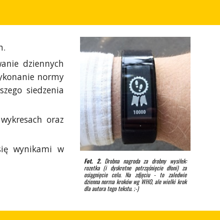
h.
wanie dziennych
wykonanie normy
szego siedzenia
 wykresach oraz
 się wynikami w
Fot. 2.
Drobna nagroda za drobny wysiłek:
rozetka (i dyskretne potrząśnięcie dłoni) za
osiągnięcie celu. Na zdjęciu - to zaledwie
dzienna norma kroków wg WHO, ale wielki krok
dla autora tego tekstu. ;-)