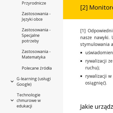
Przyrodnicze
[2] Monitor
Zastosowania -
Języki obce
Zastosowania -
[1] Odpowiedni
Specjalne
nasze nawyki. 
potrzeby
stymulowania a
Zastosowania -
uświadomieni
Matematyka
rywalizacji 
ruchu);
Polecane źródła
rywalizacji 
G-learning (usługi
osiągnięć).
Google)
Technologie
chmurowe w
Jakie urząd
edukacji