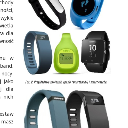
schody
ności,
zwykle
wietla
za dla
ywność
onu w
band,
nocy.
j jako
Fot. 2. Przykładowe zawieszki, opaski (smartbandy) i smartwatche.
ej dla
a nich
zestaw
 masz