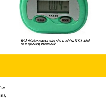
Fot.3.
Najtańszy pedometr można mieć za mniej niż 10 PLN, jednak
ma on ograniczoną funkcjonalność.
ów:
 3D;