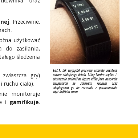
tkownika oraz
znej
. Przeciwnie,
nach.
ożna użytkować
 do zasilania,
tałego śledzenia
Fot.1.
Tak wyglądał pierwszy osobisty asystent
 zwłaszcza gry)
autora niniejszego działu, który bardzo szybko i
skutecznie zmienił na lepsze kilka jego nawyków
 ruchu ciała).
związanych ze zdrowym ruchem oraz
zdopingował go do zerwania z permanentnie
zbyt krótkim snem.
ie monitoruje
je i
gamifikuje
.