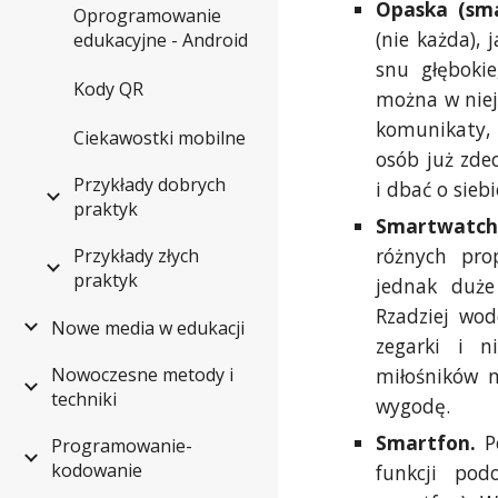
Opaska (sm
Oprogramowanie
(nie każda), 
edukacyjne - Android
snu głębokie
Kody QR
można w niej
komunikaty,
Ciekawostki mobilne
osób już zd
Przykłady dobrych
i dbać o siebi
praktyk
Smartwatc
różnych pro
Przykłady złych
praktyk
jednak duże
Rzadziej wod
Nowe media w edukacji
zegarki i 
miłośników n
Nowoczesne metody i
techniki
wygodę.
Smartfon.
P
Programowanie-
kodowanie
funkcji pod