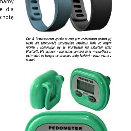
e mamy
ej dla
ochotę
Fot. 3.
Zaawansowana opaska na rękę jest wodoodporna (można jej
wcale nie zdejmować), samodzielnie rozróżnia kroki od innych
ruchów i komunikuje się ze smartfonem lub tabletem przez
Bluetooth. Dla uczniów - koniecznie powinna mieć wyświetlacz (i
wyświetlać na bieżąco co najmniejl iczbę kroków) - patrz wersja z
prawej.