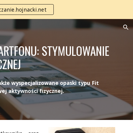
zanie.hojnacki.net
ion
ARTFONU: STYMULOWANIE
CZNEJ
akże wyspecjalizowane opaski typu Fit
ej aktywności fizycznej.