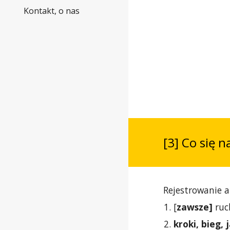
Kontakt, o nas
[3] Co się n
Rejestrowanie 
[
zawsze]
ruch
kroki, bieg,