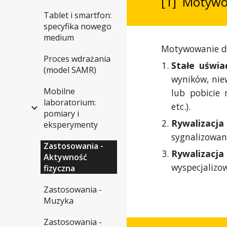
[1] Motywow
Tablet i smartfon:
specyfika nowego
medium
Motywowanie do
Proces wdrażania
Stałe uświa
(model SAMR)
wyników, nie
Mobilne
lub pobicie 
laboratorium:
etc.).
pomiary i
Rywalizacj
eksperymenty
sygnalizowani
Zastosowania -
Rywalizacja
Aktywność
wyspecjalizo
fizyczna
Zastosowania -
Muzyka
Zastosowania -