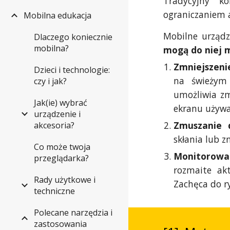
Tradycyjny k
ograniczaniem a
Mobilna edukacja
Mobilne urządz
Dlaczego koniecznie
mobilna?
mogą do niej
Zmniejszenie
Dzieci i technologie:
na świeżym 
czy i jak?
umożliwia zmi
Jak(ie) wybrać
ekranu używa
urządzenie i
Zmuszanie 
akcesoria?
skłania lub z
Co może twoja
Monitorowan
przeglądarka?
rozmaite akt
Rady użytkowe i
Zachęca do r
techniczne
Polecane narzędzia i
zastosowania