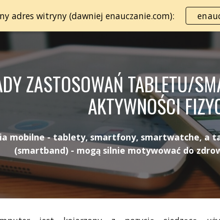
lny adres witryny (dawniej enauczanie.com):
enauc
ip to main content
Skip to navigat
ADY ZASTOSOWAŃ TABLETU/SM
AKTYWNOŚCI FIZY
ia mobilne - tablety, smartfony, smartwatche, a t
(smartband) - mogą silnie motywować do zdrow