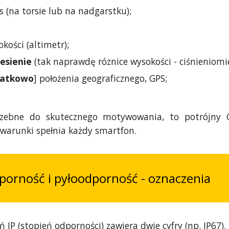
ls (na torsie lub na nadgarstku);
okości (altimetr);
iesienie
(tak naprawdę róznice wysokości - ciśnieniomi
datkowo
] położenia geograficznego, GPS;
ebne do skutecznego motywowania, to potrójny G-
 warunki spełnia każdy smartfon.
porność i pyłoodporność - oznaczenia
 IP (stopień odporności) zawiera dwie cyfry (np. IP67).