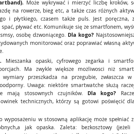
artband).
Może wykrywać i mierzyć liczbę kroków, 
jazdę na rowerze, bieg etc, a także czas różnych aktyw
go i płytkiego, czasem także puls. Jest poręczna, 
 spać, pływać etc. Komunikuje się ze smartfonem, wyś
 smsy, osobę dzwoniącego.
Dla kogo?
Najstosowniejs
ecydowanych monitorować oraz poprawiać własną akt
e.
h.
Mieszanka opaski, cyfrowego zegarka i smartf
porcjach. Ma zwykle większe możliwosci niż smart
 wymiary przeszkadza na przegubie, zwłaszcza w 
oodporny. Uwaga: niektóre smartwatche służą racze
nie mają stosownych czujników.
Dla kogo?
Racz
owinek technicznych, którzy są gotowi poświęcić dl
o wyposażeniu w stosowną aplikację może spełniać
obnych,a jak opaska. Zaleta: bezkosztowy (jeżeli