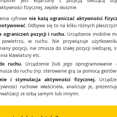
omputer jest kojarzony z pozycją siedzącą uży
ktywności fizycznej, zwykle słusznie.
enia cyfrowe
nie każą ograniczać aktywności fizyc
 motywować
. Odbywa się to na kilku różnych płaszczyz
 ograniczeń pozycji i ruchu.
Urządzenie mobilne m
powietrzu, w ruchu. Nie przywiązuje użytkownika
any pozycji, nie zmusza do stałej pozycji siedzącej, s
nia klawiatury etc.
do ruchu.
Urządzenie (lub jego oprogramowanie -
musza do ruchu (np. sterowanie grą za pomocą gestów i
ie i stymulacja aktywności fizycznej.
Urządzen
ywności ruchowe właściciela, analizuje je, prezentu
ywalizacji ze sobą samym lub innymi.