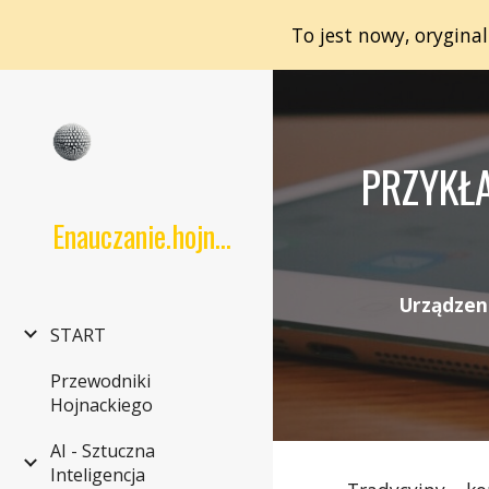
To jest nowy, orygina
Sk
PRZYKŁ
Enauczanie.hojnacki.net
Urządzen
START
Przewodniki
Hojnackiego
AI - Sztuczna
Inteligencja