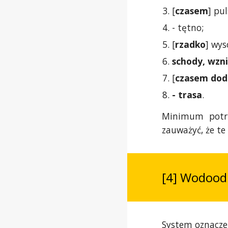
[
czasem
] pu
- tętno;
[
rzadko
] wys
schody, wzn
[
czasem do
- trasa
.
Minimum potrz
zauważyć, że te
[4] Wodood
System oznaczeń