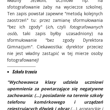
władny zezwolić uczniowi np. na
sfotografowanie żaby na wycieczce szkolnej.
Ten zapis powstał zapewne "metodą kolejnych
zaostrzeń" tu: przez zamianę sformułowania
"bez ich zgody" (
ich
, czyli
fotografowanych
osób
, taki zapis byłby uzasadniony) na
sformułowanie "bez zgody Dyrektora
Gimnazjum". Ciekawostka: dyrektor przecież
nie jest władny zastąpić w tej mierze osoby
fotografowanej!
_____________________________
Szkoła trzecia
"Wychowawca klasy udziela uczniowi
upomnienia za powtarzające się negatywne
zachowania: (...) posiadanie na terenie szkoły
telefonu komórkowego i urządzeń
rejestrujących dźwięk i obraz
(...), aroganckie i