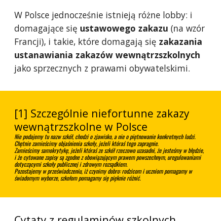
W Polsce jednocześnie istnieją różne lobby: i
domagające się
ustawowego zakazu
(na wzór
Francji), i takie, które domagają się
zakazania
ustanawiania zakazów wewnątrzszkolnych
jako sprzecznych z prawami obywatelskimi.
[1] Szczególnie niefortunne zakazy
wewnątrzszkolne w Polsce
Nie podajemy tu nazw szkół, chodzi o zjawisko, a nie o piętnowanie konkretnych ludzi.
Chętnie zamieścimy objaśnienia szkoły, jeżeli któraś tego zapragnie.
Zamieścimy samokrytykę, jeżeli któraś ze szkół rzeczowo uzasadni, że jesteśmy w błędzie,
i że cytowane zapisy są zgodne z obowiązującym prawem powszechnym, uregulowaniami
dotyczącymi szkoły publicznej i zdrowym rozsądkiem.
Pozostajemy w przeświadczeniu, iż czynimy dobro: rodzicom i uczniom pomagamy w
świadomym wyborze, szkołom pomagamy się pięknie różnić.
Cytaty z regulaminów szkolnych