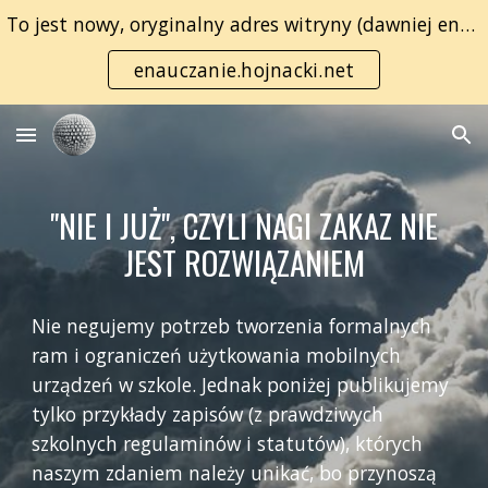
To jest nowy, oryginalny adres witryny (dawniej enauczanie.com):
Skip to main content
Skip to navigation
enauczanie.hojnacki.net
"NIE I JUŻ", CZYLI NAGI ZAKAZ NIE
JEST ROZWIĄZANIEM
Nie negujemy potrzeb tworzenia formalnych
ram i ograniczeń użytkowania mobilnych
urządzeń w szkole. Jednak poniżej publikujemy
tylko przykłady zapisów (z prawdziwych
szkolnych regulaminów i statutów), których
naszym zdaniem należy unikać, bo przynoszą