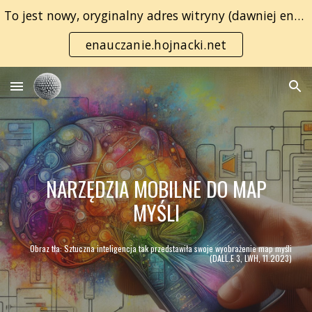
To jest nowy, oryginalny adres witryny (dawniej enauczanie.com):
Skip to main content
Skip to navigation
enauczanie.hojnacki.net
NARZĘDZIA MOBILNE DO MAP
MYŚLI
Obraz tła: Sztuczna inteligencja tak przedstawiła swoje wyobrażenie map myśli
(DALL.E 3, LWH, 11.2023)