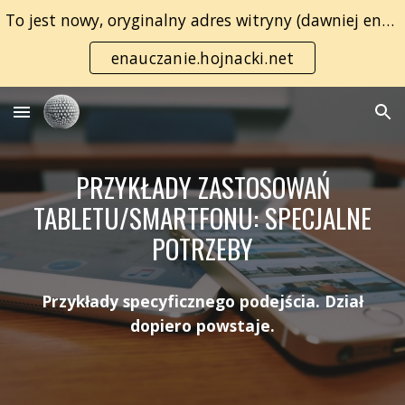
To jest nowy, oryginalny adres witryny (dawniej enauczanie.com):
Skip to main content
Skip to navigation
enauczanie.hojnacki.net
PRZYKŁADY ZASTOSOWAŃ
TABLETU/SMARTFONU: SPECJALNE
POTRZEBY
Przykłady specyficznego podejścia. Dział
dopiero powstaje.