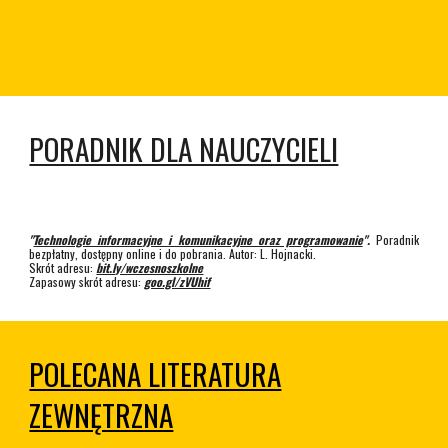
PORADNIK DLA NAUCZYCIELI
"
Technologie informacyjne i komunikacyjne oraz programowanie
".
Poradnik
bezpłatny, dostępny online i do pobrania. Autor: L. Hojnacki.
Skrót adresu:
bit.ly/wczesnoszkolne
Zapasowy skrót adresu:
goo.gl/zVUhif
POLECANA LITERATURA
ZEWNĘTRZNA