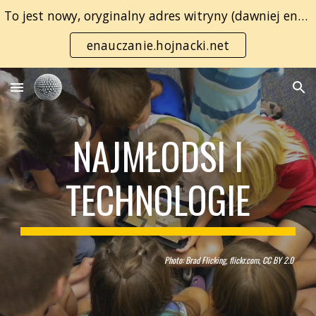
To jest nowy, oryginalny adres witryny (dawniej enauczanie.com):
Skip to main content
Skip to navigation
enauczanie.hojnacki.net
NAJMŁODSI I
TECHNOLOGIE
Photo: Brad Flicking, flickr.com, CC BY 2.0