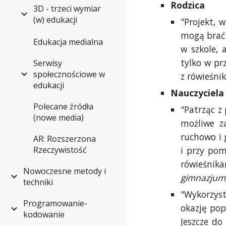
Rodzica
3D - trzeci wymiar
(w) edukacji
"Projekt, 
mogą brać 
Edukacja medialna
w szkole, 
tylko w pr
Serwisy
społecznościowe w
z rówieśni
edukacji
Nauczyciela
Polecane źródła
"Patrząc z
(nowe media)
możliwe z
ruchowo i 
AR: Rozszerzona
i przy pom
Rzeczywistość
rówieśnika
Nowoczesne metody i
gimnazjum
techniki
"Wykorzyst
Programowanie-
okazję pop
kodowanie
Jeszcze do