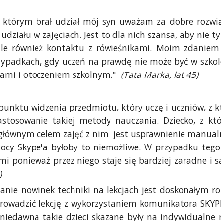
w którym brał udział mój syn uważam za dobre rozwią
udziału w zajęciach. Jest to dla nich szansa, aby nie 
ale również kontaktu z rówieśnikami. Moim zdaniem 
zypadkach, gdy uczeń na prawdę nie może być w szkole
kami i otoczeniem szkolnym."
(Tata Marka, lat 45)
 punktu widzenia przedmiotu, który uczę i uczniów, z 
astosowanie takiej metody nauczania. Dziecko, z kt
głównym celem zajęć z nim jest usprawnienie manualn
ocy Skype'a byłoby to niemożliwe. W przypadku tego
mi ponieważ przez niego staje się bardziej zaradne i 
)
anie nowinek techniki na lekcjach jest doskonałym r
rowadzić lekcję z wykorzystaniem komunikatora SKYPE,
 niedawna takie dzieci skazane były na indywidualn