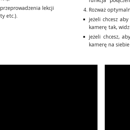
funkcja "połączen
 przeprowadzenia lekcji
Rozważ optymaln
ty etc.).
jeżeli chcesz ab
kamerę tak, widzi
jeżeli chcesz, a
kamerę na siebie 