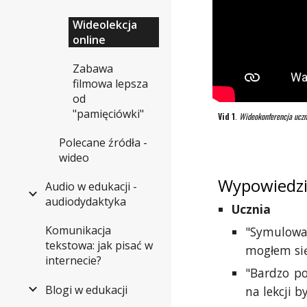
Wideolekcja
online
Zabawa
filmowa lepsza
od
"pamięciówki"
Vid 1
.
Wideokonferencja uczni
Polecane źródła -
wideo
Wypowiedzi 
Audio w edukacji -
audiodydaktyka
Ucznia
Komunikacja
"Symulowan
tekstowa: jak pisać w
mogłem się
internecie?
"Bardzo po
Blogi w edukacji
na lekcji 