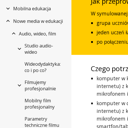
Jak przepro
Mobilna edukacja
W symulowanej l
Nowe media w edukacji
grupa ucznió
jeden uczeń łą
Audio, wideo, film
po połączeniu
Studio audio-
wideo
Wideodydaktyka:
Czego potr
co i po co?
komputer w k
Filmujemy
internetu) z 
profesjonalnie
mikrofonem 
Mobilny film
komputer w 
profesjonalny
internetu) z 
mikrofonem 
Parametry
techniczne filmu
smartfon/tabl