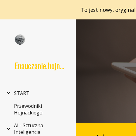
To jest nowy, orygina
Sk
Enauczanie.hojnacki.net
START
Przewodniki
Hojnackiego
AI - Sztuczna
Inteligencja