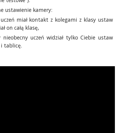
ie testowe").
e ustawienie kamery:
y uczeń miał kontakt z kolegami z klasy ustaw
ał on całą klasę,
by nieobecny uczeń widział tylko Ciebie ustaw
i tablicę.