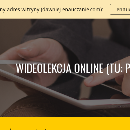
lny adres witryny (dawniej enauczanie.com):
enauc
ip to main content
Skip to navigat
WIDEOLEKCJA ONLINE (TU: P