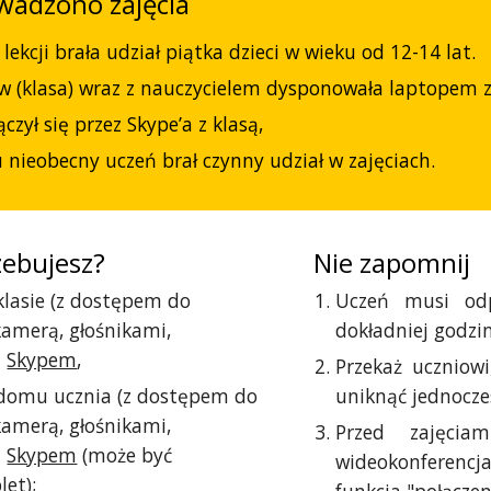
wadzono zajęcia
ekcji brała udział piątka dzieci w wieku od 12-14 lat.
w (klasa) wraz z nauczycielem dysponowała laptopem 
czył się przez Skype’a z klasą,
 nieobecny uczeń brał czynny udział w zajęciach.
zebujesz?
Nie zapomnij
lasie (z dostępem do
Uczeń musi odp
kamerą, głośnikami,
dokładniej godzin
i
Skypem
,
Przekaż uczniowi
domu ucznia (z dostępem do
uniknąć jednocze
kamerą, głośnikami,
Przed zajęcia
i
Skypem
(może być
wideokonferenc
et);