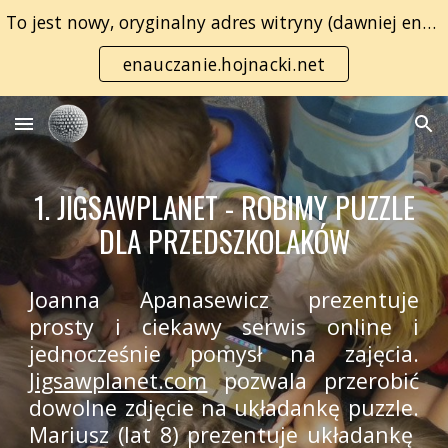
To jest nowy, oryginalny adres witryny (dawniej enauczanie.com):
Skip to main content
Skip to navigation
enauczanie.hojnacki.net
1. JIGSAWPLANET - ROBIMY PUZZLE
DLA PRZEDSZKOLAKÓW
Joanna Apanasewicz prezentuje
prosty i ciekawy serwis online i
jednocześnie pomysł na zajęcia.
Jigsawplanet.com
pozwala przerobić
dowolne zdjęcie na układankę puzzle.
Mariusz (lat 8) prezentuje układankę