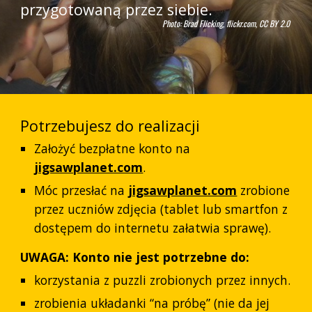
przygotowaną przez siebie.
Photo: Brad Flicking, flickr.com, CC BY 2.0
Potrzebujesz do realizacji
Założyć bezpłatne konto na
jigsawplanet.com
.
Móc przesłać na
jigsawplanet.com
zrobione
przez uczniów zdjęcia (tablet lub smartfon z
dostępem do internetu załatwia sprawę).
UWAGA:
Konto nie jest potrzebne do:
korzystania z puzzli zrobionych przez innych.
zrobienia układanki “na próbę” (nie da jej