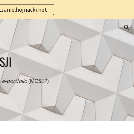
zanie.hojnacki.net
ion
SJI
 e-portfolio
(MOSEP)