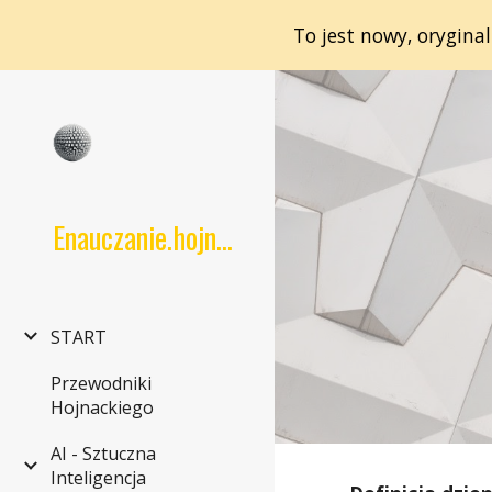
To jest nowy, orygina
Sk
Enauczanie.hojnacki.net
START
Przewodniki
Hojnackiego
AI - Sztuczna
Inteligencja