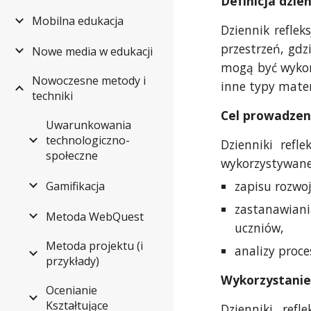
Definicja dzien
Mobilna edukacja
Dziennik reflek
przestrzeń, gdz
Nowe media w edukacji
mogą być wykorz
Nowoczesne metody i
inne typy mate
techniki
Cel prowadzeni
Uwarunkowania
technologiczno-
Dzienniki refl
społeczne
wykorzystywane
zapisu rozwoj
Gamifikacja
zastanawiani
Metoda WebQuest
uczniów,
Metoda projektu (i
analizy proce
przykłady)
Wykorzystanie 
Ocenianie
Kształtujące
Dzienniki ref