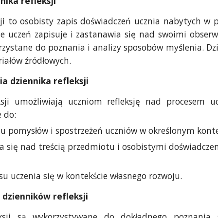
nika refleksji
sji to osobisty zapis doświadczeń ucznia nabytych w 
ie uczeń zapisuje i zastanawia się nad swoimi obserw
ystane do poznania i analizy sposobów myślenia. Dzi
riałów źródłowych.
a dziennika refleksji
eksji umożliwiają uczniom refleksję nad procesem 
 do:
u pomysłów i spostrzeżeń uczniów w określonym kontekśc
a się nad treścią przedmiotu i osobistymi doświadcze
su uczenia się w kontekście własnego rozwoju.
dzienników refleksji
leksji są wykorzystywane do dokładnego poznania 