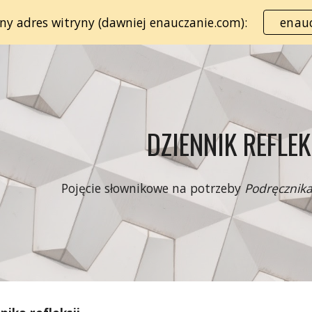
lny adres witryny (dawniej enauczanie.com):
enauc
ip to main content
Skip to navigat
DZIENNIK REFLEK
Pojęcie słownikowe na potrzeby
Podręcznika