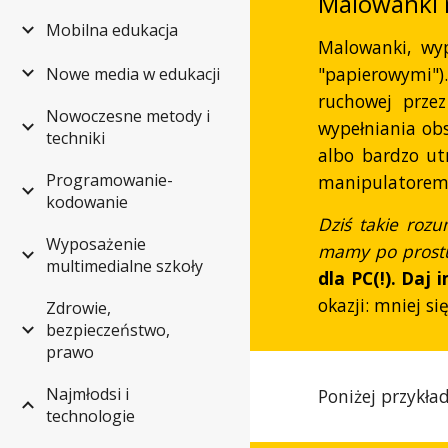
Malowanki n
Mobilna edukacja
Malowanki, wy
"papierowymi")
Nowe media w edukacji
ruchowej przez
Nowoczesne metody i
wypełniania obs
techniki
albo bardzo ut
Programowanie-
manipulatorem
kodowanie
Dziś takie roz
Wyposażenie
mamy po prost
multimedialne szkoły
dla PC(!). Daj
okazji: mniej si
Zdrowie,
bezpieczeństwo,
prawo
Najmłodsi i
Poniżej przykła
technologie