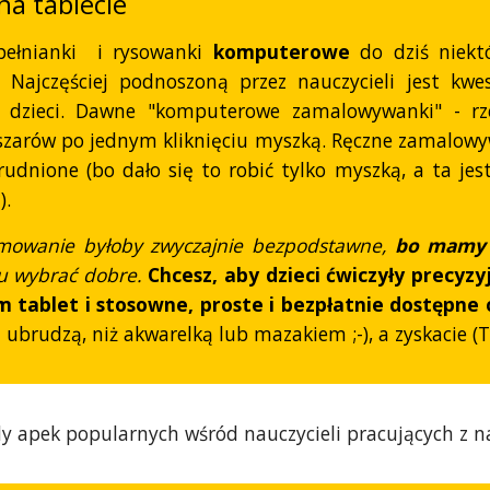
a tablecie
pełnianki i rysowanki
komputerowe
do dziś niekt
. Najczęściej podnoszoną przez nauczycieli jest kwe
 dzieci. Dawne "komputerowe zamalowywanki" - rze
zarów po jednym kliknięciu myszką. Ręczne zamalowyw
rudnione (bo dało się to robić tylko myszką, a ta j
).
umowanie byłoby zwyczajnie bezpodstawne,
bo mamy
u wybrać dobre.
Chcesz, aby dzieci ćwiczyły precyz
 im tablet i stosowne, proste i bezpłatnie dostępn
ę ubrudzą, niż akwarelką lub mazakiem ;-), a zyskacie (
dy apek popularnych wśród nauczycieli pracujących z 