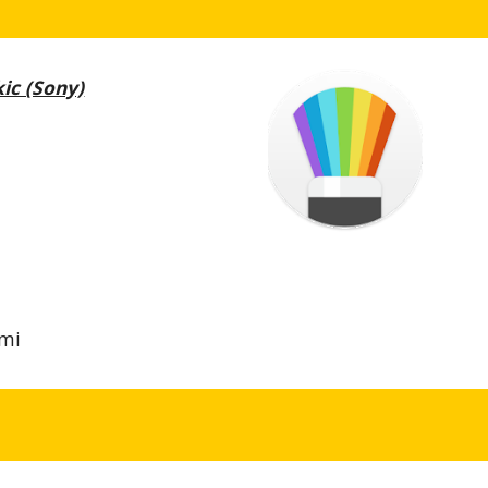
kic (Sony)
ami