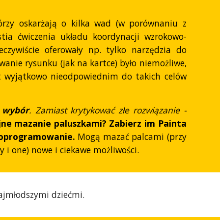
órzy oskarżają o kilka wad (w porównaniu z
stia ćwiczenia układu koordynacji wzrokowo-
czywiście oferowały np. tylko narzędzia do
anie rysunku (jak na kartce) było niemożliwe,
est wyjątkowo nieodpowiednim do takich celów
 wybór
. Zamiast krytykować złe rozwiązanie -
yjne mazanie paluszkami? Zabierz im Painta
e oprogramowanie.
Mogą mazać palcami (przy
Ty i one) nowe i ciekawe możliwości.
najmłodszymi dziećmi.