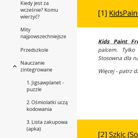
Kiedy jest za
wcześnie? Komu
[1]
KidsPain
wierzyć?
Mity
najpowszechniejsze
Kids Paint Fr
palcem. Tylko 
Przedszkole
Stosowna dla n
Nauczanie
zintegrowane
Więcej - patrz dz
1. Jigsawplanet -
puzzle
2. Ośmiolatki uczą
kodowania
3. Lista zakupowa
(apka)
[2]
Szkic (S