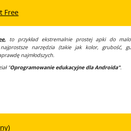
t Free
ee
,
to przykład ekstremalnie prostej apki do malo
najprostsze narzędzia (takie jak kolor, grubość, g
aprawdę najmłodszych.
iał "
Oprogramowanie edukacyjne dla Androida"
.
ony)