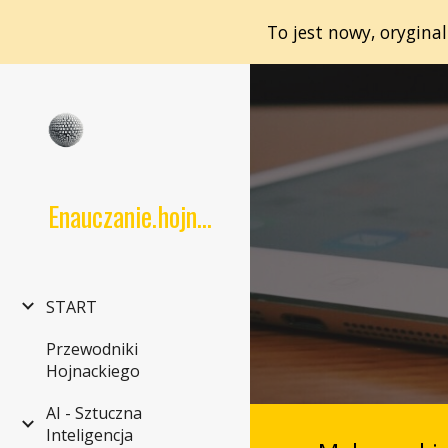
To jest nowy, orygina
Sk
Enauczanie.hojnacki.net
START
Przewodniki
Hojnackiego
AI - Sztuczna
Inteligencja