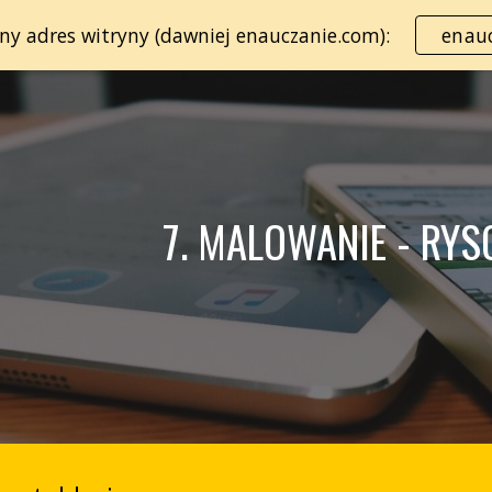
lny adres witryny (dawniej enauczanie.com):
enauc
ip to main content
Skip to navigat
7. MALOWANIE - RY