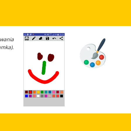
wania
umka).