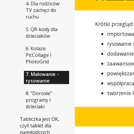
4. Dla rodziców:
TV zachęci do
ruchu
Krótki przegląd
5. QR-kody dla
importowa
dzieciaków
rysowanie
6. Kolaże:
dodawanie 
PicCollage i
PhotoGrid
zaawansow
powiększan
7. Malowanie -
rysowanie
współpraca
tworzenie 
8. "Dorosłe"
programy i
dzieciaki
Tabliczka jest OK,
czyli tablet dla
najmłodszych