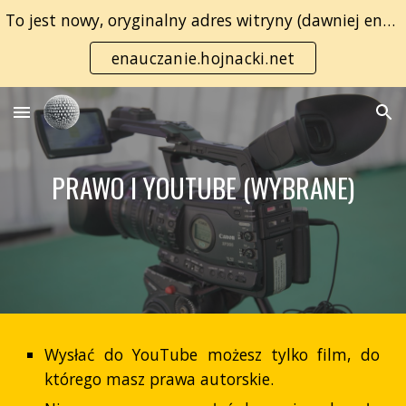
To jest nowy, oryginalny adres witryny (dawniej enauczanie.com):
Skip to main content
Skip to navigation
enauczanie.hojnacki.net
PRAWO I YOUTUBE (WYBRANE)
Wysłać do YouTube możesz tylko film, do
którego masz prawa autorskie.