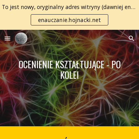
To jest nowy, oryginalny adres witryny (dawniej enauczanie.com):
Skip to main content
Skip to navigation
enauczanie.hojnacki.net
OCENIENIE KSZTAŁTUJĄCE - PO
KOLEI