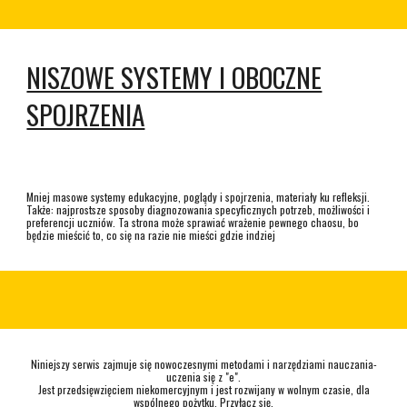
NISZOWE SYSTEMY I OBOCZNE
SPOJRZENIA
Mniej masowe systemy edukacyjne, poglądy i spojrzenia, materiały ku refleksji.
Także: najprostsze sposoby diagnozowania specyficznych potrzeb, możliwości i
preferencji uczniów. Ta strona może sprawiać wrażenie pewnego chaosu, bo
będzie mieścić to, co się na razie nie mieści gdzie indziej
Niniejszy serwis zajmuje się nowoczesnymi metodami i narzędziami nauczania-
uczenia się z "e".
Jest przedsięwzięciem niekomercyjnym i jest rozwijany w wolnym czasie, dla
wspólnego pożytku. Przyłącz się.