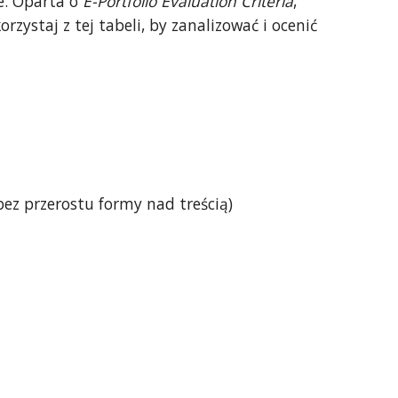
ne. Oparta o
E-Portfolio Evaluation Criteria
,
korzystaj z tej tabeli, by zanalizować i ocenić
bez przerostu formy nad treścią)