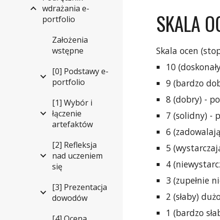
wdrażania e-
SKALA O
portfolio
Założenia
Skala ocen (sto
wstępne
10 (doskonały
[0] Podstawy e-
portfolio
9 (bardzo do
8 (dobry) - p
[1] Wybór i
łączenie
7 (solidny) -
artefaktów
6 (zadowalają
[2] Refleksja
5 (wystarczaj
nad uczeniem
4 (niewystarc
się
3 (zupełnie n
[3] Prezentacja
2 (słaby) du
dowodów
1 (bardzo sła
[4] Ocena