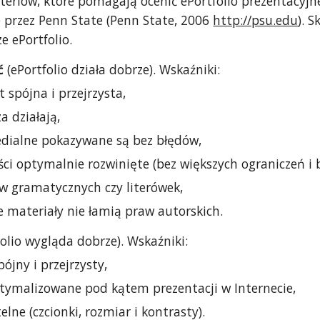
yteriów, które pomagają ocenić ePortfolio prezentacyj
przez Penn State (Penn State, 2006
http://psu.edu
). S
e ePortfolio.
ć
(ePortfolio działa dobrze). Wskaźniki:
t spójna i przejrzysta,
a działają,
edialne pokazywane są bez błędów,
ci optymalnie rozwinięte (bez większych ograniczeń i 
w gramatycznych czy literówek,
 materiały nie łamią praw autorskich.
folio wygląda dobrze). Wskaźniki:
pójny i przejrzysty,
optymalizowane pod kątem prezentacji w Internecie,
elne (czcionki, rozmiar i kontrasty).