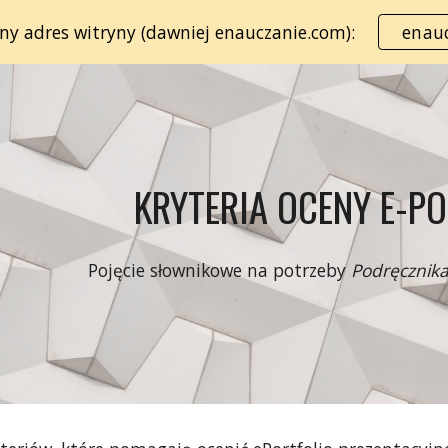
lny adres witryny (dawniej enauczanie.com):
enauc
ip to main content
Skip to navigat
KRYTERIA OCENY E-P
Pojęcie słownikowe na potrzeby
Podręcznika