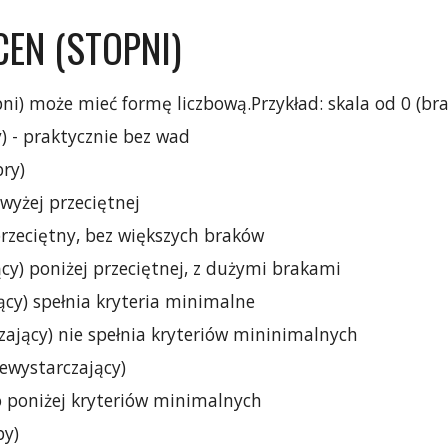
CEN (STOPNI)
pni) może mieć formę liczbową.Przykład: skala od 0 (bra
) - praktycznie bez wad
bry)
owyżej przeciętnej
 przeciętny, bez większych braków
cy) poniżej przeciętnej, z dużymi brakami
ący) spełnia kryteria minimalne
zający) nie spełnia kryteriów mininimalnych
iewystarczający)
żo poniżej kryteriów minimalnych
by)