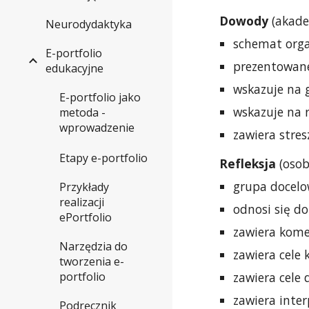
Dowody
(akade
Neurodydaktyka
schemat orga
E-portfolio
prezentowane
edukacyjne
wskazuje na 
E-portfolio jako
wskazuje na r
metoda -
wprowadzenie
zawiera stres
Etapy e-portfolio
Refleksja
(osob
grupa docelow
Przykłady
realizacji
odnosi się do
ePortfolio
zawiera kome
Narzędzia do
zawiera cele
tworzenia e-
zawiera cele
portfolio
zawiera inter
Podręcznik