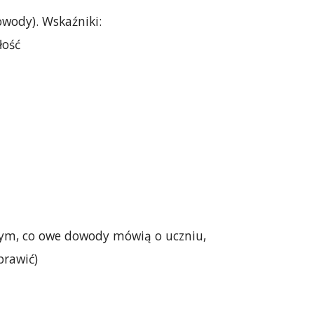
wody). Wskaźniki:
łość
tym, co owe dowody mówią o uczniu,
prawić)