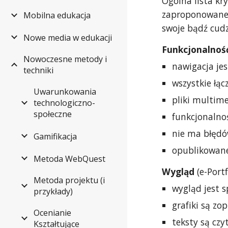
Ogólna lista kr
zaproponowane 
Mobilna edukacja
swoje bądź cudz
Nowe media w edukacji
Funkcjonalnoś
Nowoczesne metody i
nawigacja jes
techniki
wszystkie łącz
Uwarunkowania
pliki multim
technologiczno-
społeczne
funkcjonalnoś
nie ma błędó
Gamifikacja
opublikowane
Metoda WebQuest
Wygląd
(e-Port
Metoda projektu (i
wygląd jest s
przykłady)
grafiki są z
Ocenianie
teksty są czyt
Kształtujące