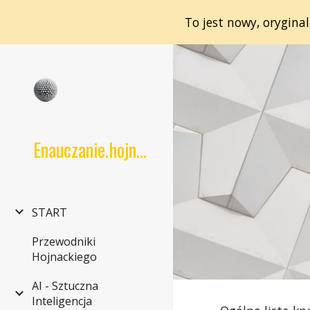
To jest nowy, orygina
Sk
Enauczanie.hojnacki.net
START
Przewodniki
Hojnackiego
AI - Sztuczna
Inteligencja