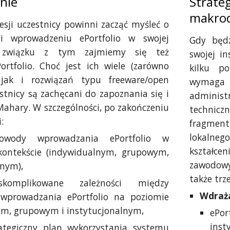
nie
Strat
makro
esji uczestnicy powinni zacząć myśleć o
i wprowadzeniu ePortfolio w swojej
Gdy będz
W związku z tym zajmiemy się też
swojej in
ortfolio. Choć jest ich wiele (zarówno
kilku po
 jak i rozwiązań typu freeware/open
wymaga
estnicy są zachęcani do zapoznania się i
administ
Mahary. W szczególności, po zakończeniu
techniczn
:
fragmen
lokalneg
owody wprowadzania ePortfolio w
kształce
kontekście (indywidualnym, grupowym,
zawodowym
lnym),
także trz
komplikowane zależności między
Wdraż
wprowadzania ePortfolio na poziomie
m, grupowym i instytucjonalnym,
ePor
insty
ategiczny plan wykorzystania systemu