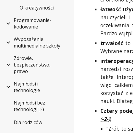
O kreatywności
łatwość uży
nauczycieli 
Programowanie-
oczekiwania 
kodowanie
Bardzo wątpli
Wyposażenie
trwałość
to 
multimedialne szkoły
Wybrane narz
Zdrowie,
interoperac
bezpieczeństwo,
narzędzi roz
prawo
także: Intero
Najmłodsi i
więc całkie
technologie
korzystać z 
nauki. Dlateg
Najmłodsi bez
technologii ;-)
Cztery pode
(
-2-
)
)
Dla rodziców
"Zrób to s