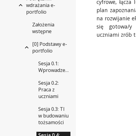
cyfrowe, łącza
wdrażania e-
plan zapoznani
portfolio
na rozwijanie eP
Założenia
się gotowa/y 
wstępne
uczniami zrób t
[0] Podstawy e-
portfolio
Sesja 0.1:
Wprowadzenie
Sesja 0.2:
Praca z
uczniami
Sesja 0.3: TI
w budowaniu
tożsamości
Sesja 0.4: