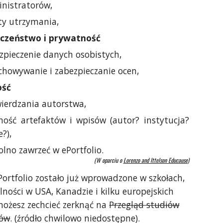
nistratorów,
ty utrzymania,
czeństwo i prywatność
zpieczenie danych osobistych,
chowywanie i zabezpieczanie ocen,
ość
ierdzania autorstwa,
ność artefaktów i wpisów (autor? instytucja?
e?),
olno zawrzeć w ePortfolio.
(W oparciu o
Lorenzo and Ittelson Educause
)
ePortfolio zostało już wprowadzone w szkołach,
lności w USA, Kanadzie i kilku europejskich
możesz zechcieć zerknąć na
Przegląd studiów
ków
. (źródło chwilowo niedostępne).