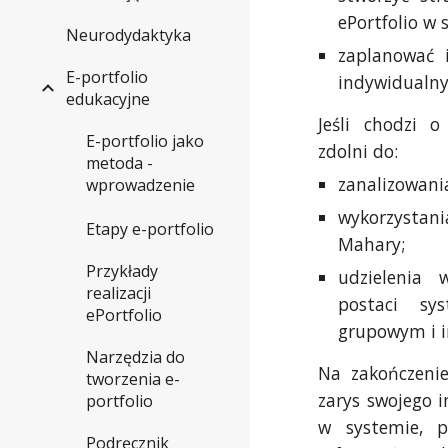
ePortfolio w s
Neurodydaktyka
zaplanować 
E-portfolio
indywidualny
edukacyjne
Jeśli chodzi o
E-portfolio jako
zdolni do:
metoda -
zanalizowania
wprowadzenie
wykorzystan
Etapy e-portfolio
Mahary;
Przykłady
udzielenia 
realizacji
postaci sy
ePortfolio
grupowym i i
Narzędzia do
Na zakończenie
tworzenia e-
zarys swojego 
portfolio
w systemie, p
Podręcznik