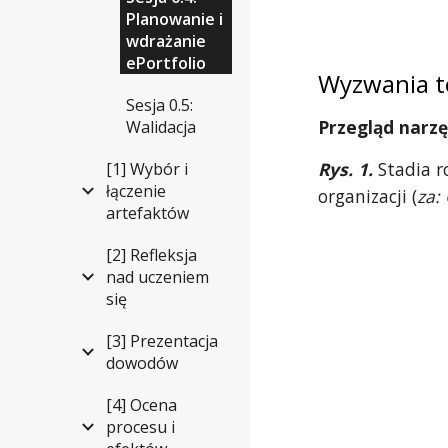
Planowanie i
wdrażanie
ePortfolio
Wyzwania t
Sesja 0.5:
Przegląd narzę
Walidacja
Rys. 1.
Stadia r
[1] Wybór i
łączenie
organizacji (
za:
artefaktów
[2] Refleksja
nad uczeniem
się
[3] Prezentacja
dowodów
[4] Ocena
procesu i