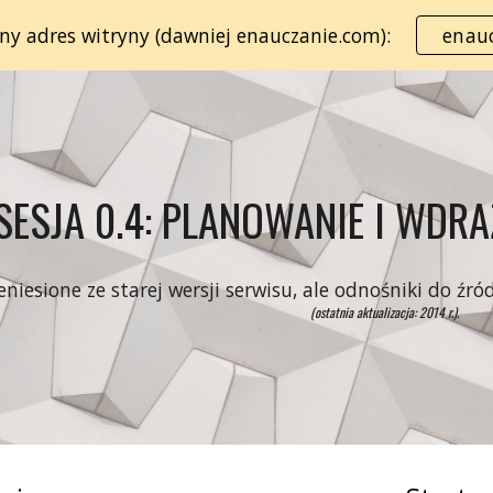
lny adres witryny (dawniej enauczanie.com):
enauc
ip to main content
Skip to navigat
SESJA 0.4: PLANOWANIE I WDRA
zeniesione ze starej wersji serwisu, ale odnośniki do ź
(ostatnia aktualizacja: 2014 r.).