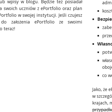
 lub wpisy w blogu. Będzie też posiadał
admi
a swoich uczniów z ePortfolio oraz plan
kosz
ortfolio w swojej instytucji. Jeśli czujesz
Bezpie
do założenia ePortfolio ze swoimi
zabe
o teraz!
prze
Własn
potw
włas
oboj
co w
Jako, że 
w szczegó
krajach, 
przypad