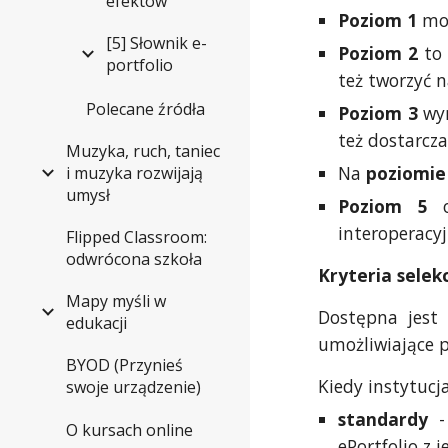
efektów
Poziom 1
moż
[5] Słownik e-
Poziom 2
to
portfolio
też tworzyć 
Polecane źródła
Poziom 3
wy
też dostarcz
Muzyka, ruch, taniec
Na
poziomie
i muzyka rozwijają
umysł
Poziom 5
os
interoperacyj
Flipped Classroom:
odwrócona szkoła
Kryteria selekc
Mapy myśli w
Dostępna jest 
edukacji
umożliwiające p
BYOD (Przynieś
Kiedy instytucj
swoje urządzenie)
standardy
- 
O kursach online
ePortfolio z j