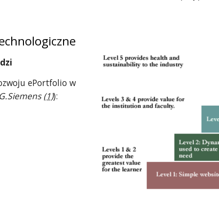
echnologiczne
dzi
ozwoju ePortfolio w
 G.Siemens
(1)
):