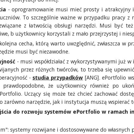
cia
- oprogramowanie musi mieć prosty i atrakcyjny in
i uczniów. To szczególnie ważne w przypadku pracy z
związane z łatwością obsługi narzędzi. Musi być też
we, b użytkownicy korzystali z mało przejrzystej i niesp
kolejna cecha, którą warto uwzględnić, zwłaszcza w p
ędzie musi być niezawodne.
yjność
- musi współdziałać z wykorzystywanymi już w in
wijanych przez różnych twórców, to trzeba się upewnić
peracyjność -
studia przypadków
[ANG]. ePortfolio wsp
m prawdopodobne, że użytkownicy również po ukoń
ePortfolio. Uczący się może też chcieć zachować dost
o zarówno narzędzie, jak i instytucja muszą wspierać te
jścia do rozwoju systemów ePortfolio w ramach in
am": systemy rozwijane i dostosowywane do własnych p