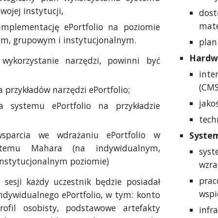
wojej instytucji,
dos
mate
implementację ePortfolio na poziomie
m, grupowym i instytucjonalnym.
plan
Hardw
 wykorzystanie narzędzi, powinni być
inte
(CMS
 przykładów narzędzi ePortfolio;
jako
ia systemu ePortfolio na przykładzie
tech
wsparcia we wdrażaniu ePortfolio w
System
stemu Mahara (na indywidualnym,
sys
nstytucjonalnym poziomie)
wzra
pra
 sesji każdy uczestnik będzie posiadał
wspi
indywidualnego ePortfolio, w tym: konto
rofil osobisty, podstawowe artefakty
inf