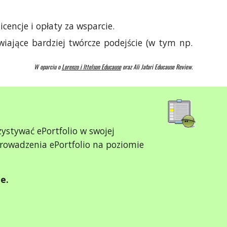
cencje i opłaty za wsparcie.
iwiające bardziej twórcze podejście (w tym np.
W oparciu o
Lorenzo i Ittelson Educause
oraz Ali Jafari Educause Review.
zystywać ePortfolio w swojej
prowadzenia ePortfolio na poziomie
e.