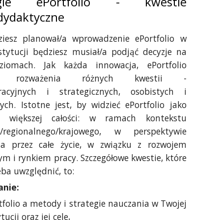
egie ePortfolio - kwestie
dydaktyczne
iesz planował/a wprowadzenie ePortfolio w
stytucji będziesz musiał/a podjąć decyzje na
ziomach. Jak każda innowacja, ePortfolio
 rozważenia różnych kwestii -
racyjnych i strategicznych, osobistych i
ych. Istotne jest, by widzieć ePortfolio jako
t większej całości: w ramach kontekstu
o/regionalnego/krajowego, w perspektywie
nia przez całe życie, w związku z rozwojem
 i rynkiem pracy. Szczegółowe kwestie, które
eba uwzględnić, to:
anie:
tfolio a metody i strategie nauczania w Twojej
tucji oraz jej cele,