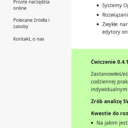
Proste narzędzia
Systemy Op
online
Rozwiązani
Polecane źródła i
Zwykłe nar
zasoby
edytory on
Kontakt, o nas
Ćwiczenie 0.4.
Zastanowiłeś/eś
codziennej prak
indywidualnym 
Zrób analizę S
Kwestie do ro
Na jakim jes