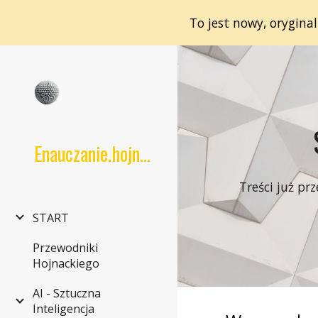
To jest nowy, orygina
Sk
Enauczanie.hojnacki.net
Treści już pr
START
Przewodniki
Hojnackiego
AI - Sztuczna
Inteligencja