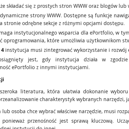
e składać się z prostych stron WWW oraz blogów lub wi
 dynamiczne strony WWW. Dostępne są funkcje nawigacj
na stronie odrębne sekcje z różnymi opcjami dostępu.
maga instytucjonalnego wsparcia dla ePortfolio, w tym 
ać oprogramowania, które umożliwia użytkownikom stw
 4
instytucja musi zintegrować wykorzystanie i rozwój 
iągnięty jest, gdy instytucja działa w zgodzi
ność ePortfolio z innymi instytucjami.
ji
szeroka literatura, która ułatwia dokonanie wyboru 
rzeanalizowanie charakterystyk wybranych narzędzi, j
a lub osoba chce wybrać właściwe narzędzie, musi rozpat
ponieważ przenośność jest sprawą kluczową. Uczą
ednej instytucji do innej.