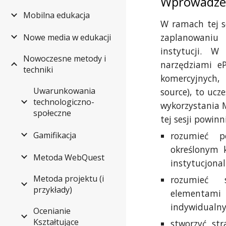
Wprowadze
Mobilna edukacja
W ramach tej s
zaplanowaniu 
Nowe media w edukacji
instytucji. 
Nowoczesne metody i
narzędziami eP
techniki
komercyjnych,
Uwarunkowania
source), to ucz
technologiczno-
wykorzystania 
społeczne
tej sesji powinni
Gamifikacja
rozumieć p
określonym 
Metoda WebQuest
instytucjona
Metoda projektu (i
rozumieć s
przykłady)
elementami 
indywidualny
Ocenianie
Kształtujące
stworzyć str