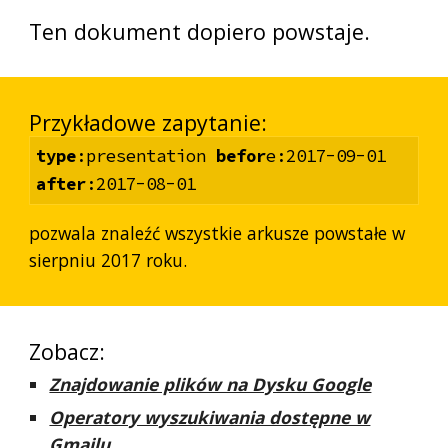
Ten dokument dopiero powstaje.
Przykładowe zapytanie:
type
:presentation
befor
e:2017-09-01
after
:2017-08-01
pozwala znaleźć wszystkie arkusze powstałe w
sierpniu 2017 roku.
Zobacz:
Znajdowanie plików na Dysku Google
Operatory wyszukiwania dostępne w
Gmailu